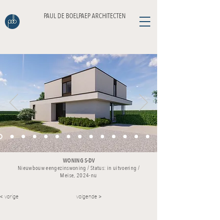
PAUL DE BOELPAEP ARCHITECTEN
WONING S-DV
Nieuwbouw eengezinswoning / Status: in uitvoering
/
Meise, 2024-nu
< vorige
volgende >